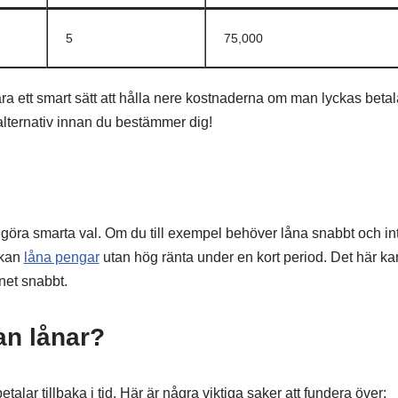
5
75,000
vara ett smart sätt att hålla nere kostnaderna om man lyckas betal
 alternativ innan du bestämmer dig!
tt göra smarta val. Om du till exempel behöver låna snabbt och int
 kan
låna pengar
utan hög ränta under en kort period. Det här ka
net snabbt.
an lånar?
talar tillbaka i tid. Här är några viktiga saker att fundera över: