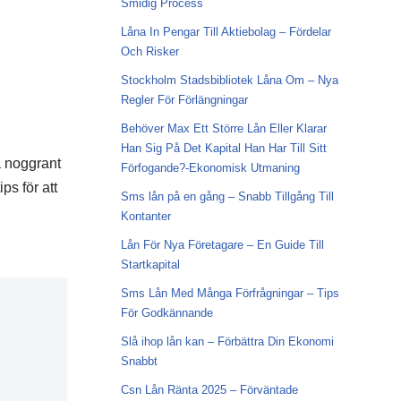
Smidig Process
Låna In Pengar Till Aktiebolag – Fördelar
Och Risker
Stockholm Stadsbibliotek Låna Om – Nya
Regler För Förlängningar
Behöver Max Ett Större Lån Eller Klarar
Han Sig På Det Kapital Han Har Till Sitt
a noggrant
Förfogande?-Ekonomisk Utmaning
ps för att
Sms lån på en gång – Snabb Tillgång Till
Kontanter
Lån För Nya Företagare – En Guide Till
Startkapital
Sms Lån Med Många Förfrågningar – Tips
För Godkännande
Slå ihop lån kan – Förbättra Din Ekonomi
Snabbt
Csn Lån Ränta 2025 – Förväntade