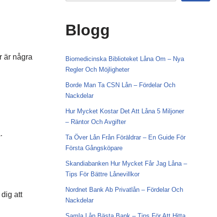
Blogg
r är några
Biomedicinska Biblioteket Låna Om – Nya
Regler Och Möjligheter
Borde Man Ta CSN Lån – Fördelar Och
Nackdelar
Hur Mycket Kostar Det Att Låna 5 Miljoner
– Räntor Och Avgifter
.
Ta Över Lån Från Föräldrar – En Guide För
Första Gångsköpare
Skandiabanken Hur Mycket Får Jag Låna –
Tips För Bättre Lånevillkor
Nordnet Bank Ab Privatlån – Fördelar Och
dig att
Nackdelar
Samla Lån Bästa Bank – Tips För Att Hitta