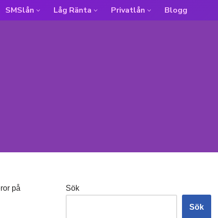
SMSlån
Låg Ränta
Privatlån
Blogg
eror på
Sök
Sök