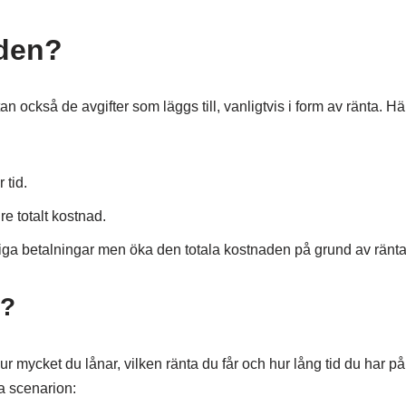
aden?
an också de avgifter som läggs till, vanligtvis i form av ränta. Hä
 tid.
re totalt kostnad.
iga betalningar men öka den totala kostnaden på grund av ränta
t?
ur mycket du lånar, vilken ränta du får och hur lång tid du har på 
ka scenarion: