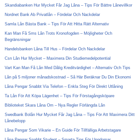
Skandiabanken Hur Mycket Får Jag Låna – Tips För Bättre Lånevillkor
Nordnet Bank Ab Privatlån – Fördelar Och Nackdelar
Samla Lån Bästa Bank – Tips För Att Hitta Rätt Alternativ
Kan Man Få Sms Lån Trots Kronofogden – Möjligheter Och
Begränsningar
Handelsbanken Låna Till Hus – Fördelar Och Nackdelar
Csn Lån Hur Mycket – Maximera Din Studiemedelpotential
Vart Kan Man Få Lån Med Dålig Kreditvärdighet – Alternativ Och Tips
Lån på 5 miljoner månadskostnad – Så Här Beräknar Du Din Ekonomi
Låna Pengar Snabbt Via Telefon – Enkla Steg För Direkt Utlåning
Ta Lån För Att Köpa Lägenhet – Tips För Förstagångsköpare
Biblioteket Skara Låna Om – Nya Regler Förlängda Lån
Swedbank Bolån Hur Mycket Får Jag Låna – Tips För Att Maximera Ditt
Lånebelopp
Låna Pengar Som Vikarie – En Guide För Tillfälliga Arbetstagare
Låna Pengar Snabbt Student – Smarta Tips För Ungdomar