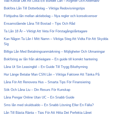
Vad Kostar Det Att Lösa Ett Bundet Lån – Avgifter Och Alternativ
Bokföra Lån Till Dotterbolag – Viktiga Redovisningstips
Förbjudna lån mellan aktiebolag – Nya regler och konsekvenser
Ensamstående Låna Till Bostad – Tips Och Råd
Ta Lån 18 År – Viktigt Att Veta För Förstagångslåntagare
Kan Någon Ta Lån I Mitt Namn – Viktiga Steg Att Vidta För Att Skydda
Sig
Billiga Lån Med Betalningsanmärkning – Möjligheter Och Utmaningar
Bokföring av lån från aktieägare – En guide till korrekt hantering
Låna Ut Sin Leasingbil – En Guide Till Trygg Biluthyrning
Hur Länge Betalar Man CSN Lån – Viktiga Faktorer Att Tänka På
Låna För Att Renovera Hus – Smarta Tips För Finansiering
Sök Och Låna Liu – Din Resurs För Kunskap
Låna Pengar Online Utan UC – En Snabb Guide
Sms lån med skuldsaldo – En Snabb Lösning Eller En Fälla?
Lån Till Bästa Ränta – Tips För Att Hitta Det Perfekta Lånet