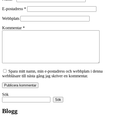
E-postadress
*
Webbplats
Kommentar
*
Spara mitt namn, min e-postadress och webbplats i denna
webbläsare till nästa gång jag skriver en kommentar.
Sök
Sök
Blogg