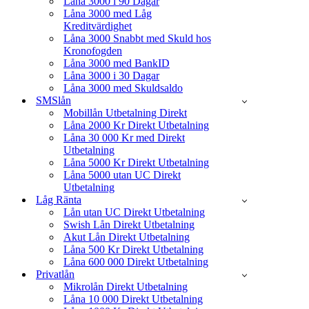
Låna 3000 i 90 Dagar
Låna 3000 med Låg
Kreditvärdighet
Låna 3000 Snabbt med Skuld hos
Kronofogden
Låna 3000 med BankID
Låna 3000 i 30 Dagar
Låna 3000 med Skuldsaldo
SMSlån
Mobillån Utbetalning Direkt
Låna 2000 Kr Direkt Utbetalning
Låna 30 000 Kr med Direkt
Utbetalning
Låna 5000 Kr Direkt Utbetalning
Låna 5000 utan UC Direkt
Utbetalning
Låg Ränta
Lån utan UC Direkt Utbetalning
Swish Lån Direkt Utbetalning
Akut Lån Direkt Utbetalning
Låna 500 Kr Direkt Utbetalning
Låna 600 000 Direkt Utbetalning
Privatlån
Mikrolån Direkt Utbetalning
Låna 10 000 Direkt Utbetalning