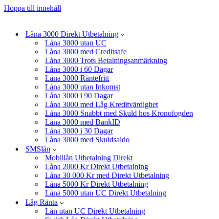
Hoppa till innehåll
Låna 3000 Direkt Utbetalning
Låna 3000 utan UC
Låna 3000 med Creditsafe
Låna 3000 Trots Betalningsanmärkning
Låna 3000 i 60 Dagar
Låna 3000 Räntefritt
Låna 3000 utan Inkomst
Låna 3000 i 90 Dagar
Låna 3000 med Låg Kreditvärdighet
Låna 3000 Snabbt med Skuld hos Kronofogden
Låna 3000 med BankID
Låna 3000 i 30 Dagar
Låna 3000 med Skuldsaldo
SMSlån
Mobillån Utbetalning Direkt
Låna 2000 Kr Direkt Utbetalning
Låna 30 000 Kr med Direkt Utbetalning
Låna 5000 Kr Direkt Utbetalning
Låna 5000 utan UC Direkt Utbetalning
Låg Ränta
Lån utan UC Direkt Utbetalning