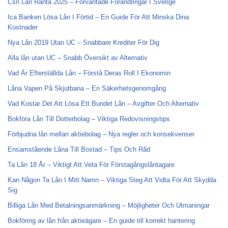
Csn Lån Ränta 2025 – Förväntade Förändringar I Sverige
Ica Banken Lösa Lån I Förtid – En Guide För Att Minska Dina
Kostnader
Nya Lån 2019 Utan UC – Snabbare Krediter För Dig
Alla lån utan UC – Snabb Översikt av Alternativ
Vad Är Efterställda Lån – Förstå Deras Roll I Ekonomin
Låna Vapen På Skjutbana – En Säkerhetsgenomgång
Vad Kostar Det Att Lösa Ett Bundet Lån – Avgifter Och Alternativ
Bokföra Lån Till Dotterbolag – Viktiga Redovisningstips
Förbjudna lån mellan aktiebolag – Nya regler och konsekvenser
Ensamstående Låna Till Bostad – Tips Och Råd
Ta Lån 18 År – Viktigt Att Veta För Förstagångslåntagare
Kan Någon Ta Lån I Mitt Namn – Viktiga Steg Att Vidta För Att Skydda
Sig
Billiga Lån Med Betalningsanmärkning – Möjligheter Och Utmaningar
Bokföring av lån från aktieägare – En guide till korrekt hantering