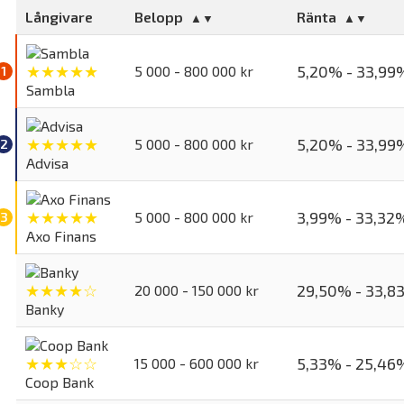
Långivare
Belopp
Ränta
★★★★★
5,20% - 33,99
5 000 - 800 000 kr
Sambla
★★★★★
5,20% - 33,99
5 000 - 800 000 kr
Advisa
★★★★★
3,99% - 33,32
5 000 - 800 000 kr
Axo Finans
★★★★☆
29,50% - 33,8
20 000 - 150 000 kr
Banky
★★★☆☆
5,33% - 25,46
15 000 - 600 000 kr
Coop Bank