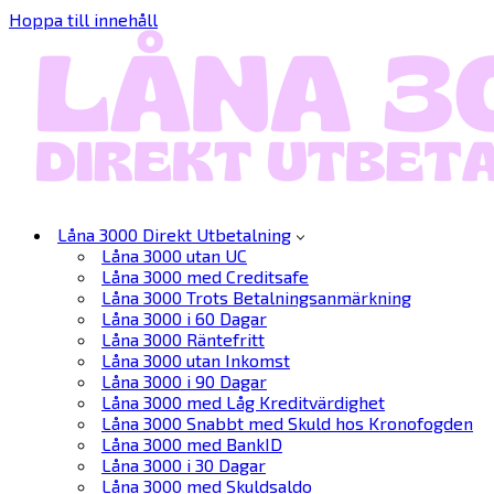
Hoppa till innehåll
Låna 3000 Direkt Utbetalning
Låna 3000 utan UC
Låna 3000 med Creditsafe
Låna 3000 Trots Betalningsanmärkning
Låna 3000 i 60 Dagar
Låna 3000 Räntefritt
Låna 3000 utan Inkomst
Låna 3000 i 90 Dagar
Låna 3000 med Låg Kreditvärdighet
Låna 3000 Snabbt med Skuld hos Kronofogden
Låna 3000 med BankID
Låna 3000 i 30 Dagar
Låna 3000 med Skuldsaldo