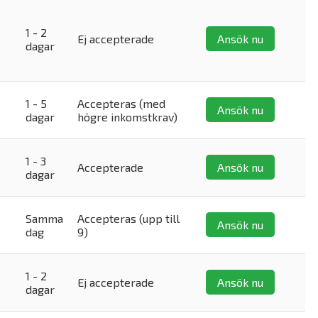
1 - 2
Ej accepterade
Ansök nu
dagar
1 - 5
Accepteras (med
Ansök nu
dagar
högre inkomstkrav)
1 - 3
Accepterade
Ansök nu
dagar
Samma
Accepteras (upp till
Ansök nu
dag
9)
1 - 2
Ej accepterade
Ansök nu
dagar