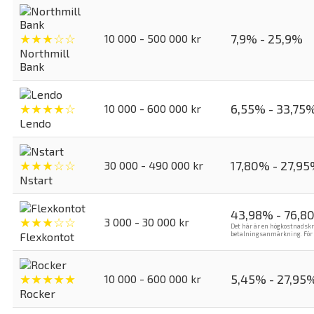
★★★☆☆
7,9% - 25,9%
10 000 - 500 000 kr
Northmill
Bank
★★★★☆
6,55% - 33,75
10 000 - 600 000 kr
Lendo
★★★☆☆
17,80% - 27,9
30 000 - 490 000 kr
Nstart
43,98% - 76,8
★★★☆☆
3 000 - 30 000 kr
Det här är en högkostnadskre
Flexkontot
betalningsanmärkning. För s
★★★★★
5,45% - 27,95
10 000 - 600 000 kr
Rocker