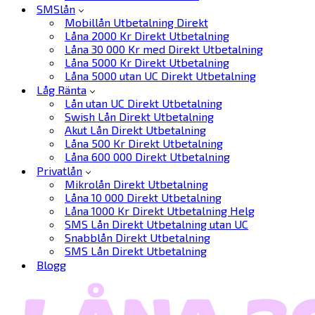
SMSlån
Mobillån Utbetalning Direkt
Låna 2000 Kr Direkt Utbetalning
Låna 30 000 Kr med Direkt Utbetalning
Låna 5000 Kr Direkt Utbetalning
Låna 5000 utan UC Direkt Utbetalning
Låg Ränta
Lån utan UC Direkt Utbetalning
Swish Lån Direkt Utbetalning
Akut Lån Direkt Utbetalning
Låna 500 Kr Direkt Utbetalning
Låna 600 000 Direkt Utbetalning
Privatlån
Mikrolån Direkt Utbetalning
Låna 10 000 Direkt Utbetalning
Låna 1000 Kr Direkt Utbetalning Helg
SMS Lån Direkt Utbetalning utan UC
Snabblån Direkt Utbetalning
SMS Lån Direkt Utbetalning
Blogg