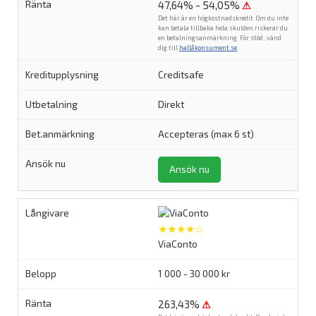
47,64% - 54,05%
⚠
Det här är en högkostnadskredit. Om du inte
kan betala tillbaka hela skulden riskerar du
en betalningsanmärkning. För stöd, vänd
dig till
hallåkonsument.se
.
Creditsafe
Direkt
Accepteras (max 6 st)
Ansök nu
★★★★☆
ViaConto
1 000 - 30 000 kr
263,43%
⚠