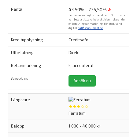
43,50% - 236,50%
⚠
Det här är en högkostnadskredit. Om du inte
kan betala tillbaka hela skulden riskerar du
en betalningsanmärkning. För stöd, vänd
dig till
hallåkonsument.se
.
Creditsafe
Direkt
Ej accepterat
Ansök nu
★★★☆☆
Ferratum
1 000 - 40 000 kr