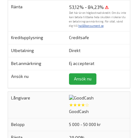
53,12% - 84,23%
⚠
Det här är en högkostnadskredit. Om du inte
kan betala tillbaka hela skulden riskerar du
en betalningsanmärkning. För stöd, vänd
dig till
hallåkonsument.se
.
Creditsafe
Direkt
Ej accepterat
Ansök nu
★★★★☆
GoodCash
5 000 - 50 000 kr
29,00%