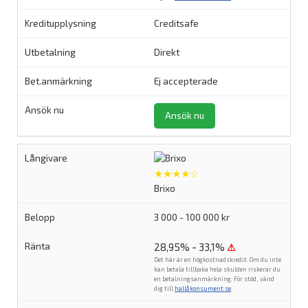
Creditsafe
Direkt
Ej accepterade
Ansök nu
★★★★☆
Brixo
3 000 - 100 000 kr
28,95% - 33,1%
⚠
Det här är en högkostnadskredit. Om du inte
kan betala tillbaka hela skulden riskerar du
en betalningsanmärkning. För stöd, vänd
dig till
hallåkonsument.se
.