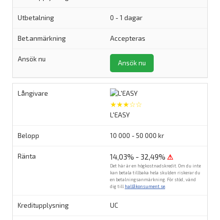
0 - 1 dagar
Accepteras
Ansök nu
★★★☆☆
L'EASY
10 000 - 50 000 kr
14,03% - 32,49%
⚠
Det här är en högkostnadskredit. Om du inte
kan betala tillbaka hela skulden riskerar du
en betalningsanmärkning. För stöd, vänd
dig till
hallåkonsument.se
.
UC