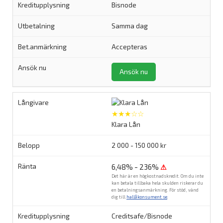
Bisnode
Samma dag
Accepteras
Ansök nu
★★★☆☆
Klara Lån
2 000 - 150 000 kr
6,48% - 236%
⚠
Det här är en högkostnadskredit. Om du inte
kan betala tillbaka hela skulden riskerar du
en betalningsanmärkning. För stöd, vänd
dig till
hallåkonsument.se
.
Creditsafe/Bisnode