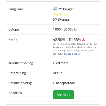
★★★☆☆
SMSPengar
1 000 - 30 000 kr
42,50% - 111,88%
⚠
Det här är en högkostnadskredit. Om du inte
kan betala tillbaka hela skulden riskerar du
en betalningsanmärkning. För stöd, vänd
dig till
hallåkonsument.se
.
Creditsafe
Direkt
Ej accepterade
Ansök nu