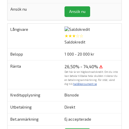
Ansök nu
★★★☆☆
Saldokredit
1 000 - 20 000 kr
26,50% - 74,40%
⚠
Det här är en högkostnadskredit. Om du inte
kan betala tillbaka hela skulden riskerar du
en betalningsanmärkning. För stöd, vänd
dig till
hallåkonsument.se
.
Bisnode
Direkt
Ej accepterade