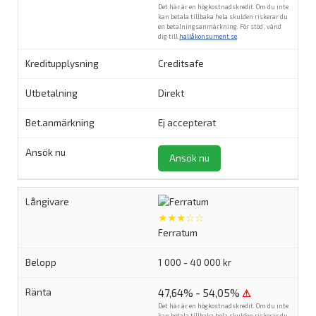
Det här är en högkostnadskredit. Om du inte
kan betala tillbaka hela skulden riskerar du
en betalningsanmärkning. För stöd, vänd
dig till
hallåkonsument.se
.
Creditsafe
Direkt
Ej accepterat
Ansök nu
★★★☆☆
Ferratum
1 000 - 40 000 kr
47,64% - 54,05%
⚠
Det här är en högkostnadskredit. Om du inte
kan betala tillbaka hela skulden riskerar du