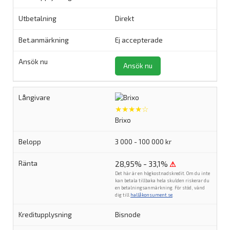
Direkt
Ej accepterade
Ansök nu
★★★★☆
Brixo
3 000 - 100 000 kr
28,95% - 33,1%
⚠
Det här är en högkostnadskredit. Om du inte
kan betala tillbaka hela skulden riskerar du
en betalningsanmärkning. För stöd, vänd
dig till
hallåkonsument.se
.
Bisnode