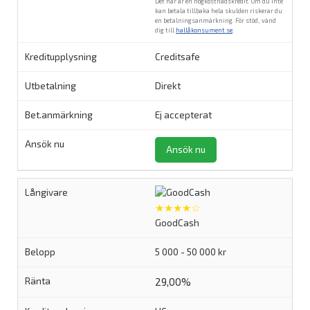
Det här är en högkostnadskredit. Om du inte
kan betala tillbaka hela skulden riskerar du
en betalningsanmärkning. För stöd, vänd
dig till
hallåkonsument.se
.
Creditsafe
Direkt
Ej accepterat
Ansök nu
★★★★☆
GoodCash
5 000 - 50 000 kr
29,00%