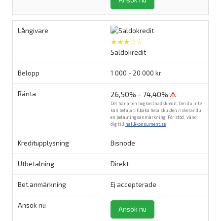
Ansök nu
★★★☆☆
Saldokredit
1 000 - 20 000 kr
26,50% - 74,40%
⚠
Det här är en högkostnadskredit. Om du inte
kan betala tillbaka hela skulden riskerar du
en betalningsanmärkning. För stöd, vänd
dig till
hallåkonsument.se
.
Bisnode
Direkt
Ej accepterade
Ansök nu