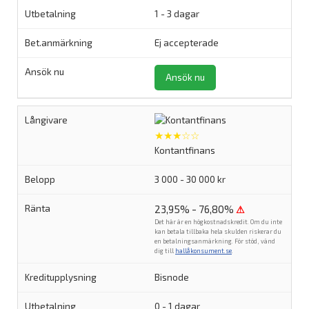
1 - 3 dagar
Ej accepterade
Ansök nu
★★★☆☆
Kontantfinans
3 000 - 30 000 kr
23,95% - 76,80%
⚠
Det här är en högkostnadskredit. Om du inte
kan betala tillbaka hela skulden riskerar du
en betalningsanmärkning. För stöd, vänd
dig till
hallåkonsument.se
.
Bisnode
0 - 1 dagar