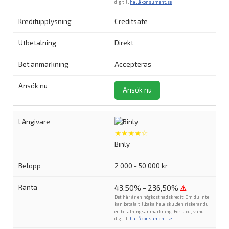
dig till
hallåkonsument.se
.
Creditsafe
Direkt
Accepteras
Ansök nu
★★★★☆
Binly
2 000 - 50 000 kr
43,50% - 236,50%
⚠
Det här är en högkostnadskredit. Om du inte
kan betala tillbaka hela skulden riskerar du
en betalningsanmärkning. För stöd, vänd
dig till
hallåkonsument.se
.