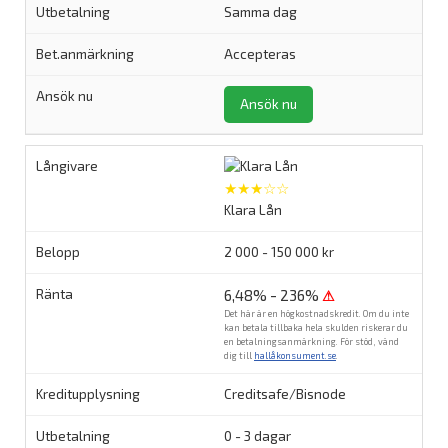
Samma dag
Accepteras
Ansök nu
★★★☆☆
Klara Lån
2 000 - 150 000 kr
6,48% - 236%
⚠
Det här är en högkostnadskredit. Om du inte
kan betala tillbaka hela skulden riskerar du
en betalningsanmärkning. För stöd, vänd
dig till
hallåkonsument.se
.
Creditsafe/Bisnode
0 - 3 dagar