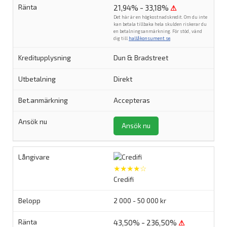
21,94% - 33,18%
⚠
Det här är en högkostnadskredit. Om du inte
kan betala tillbaka hela skulden riskerar du
en betalningsanmärkning. För stöd, vänd
dig till
hallåkonsument.se
.
Dun & Bradstreet
Direkt
Accepteras
Ansök nu
★★★★☆
Credifi
2 000 - 50 000 kr
43,50% - 236,50%
⚠