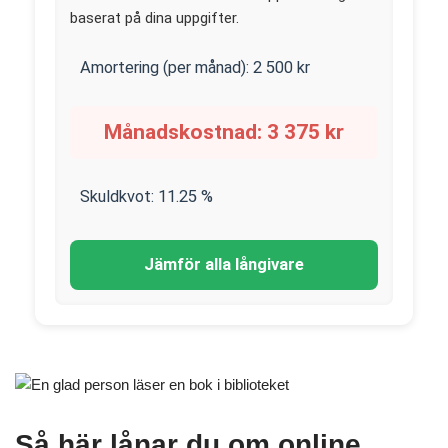
baserat på dina uppgifter.
Amortering (per månad):
2 500
kr
Månadskostnad:
3 375
kr
Skuldkvot:
11.25
%
Jämför alla långivare
Så här lånar du om online