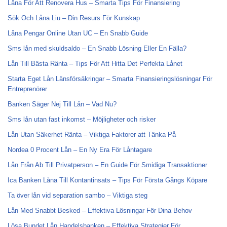
Låna För Att Renovera Hus – Smarta Tips För Finansiering
Sök Och Låna Liu – Din Resurs För Kunskap
Låna Pengar Online Utan UC – En Snabb Guide
Sms lån med skuldsaldo – En Snabb Lösning Eller En Fälla?
Lån Till Bästa Ränta – Tips För Att Hitta Det Perfekta Lånet
Starta Eget Lån Länsförsäkringar – Smarta Finansieringslösningar För
Entreprenörer
Banken Säger Nej Till Lån – Vad Nu?
Sms lån utan fast inkomst – Möjligheter och risker
Lån Utan Säkerhet Ränta – Viktiga Faktorer att Tänka På
Nordea 0 Procent Lån – En Ny Era För Låntagare
Lån Från Ab Till Privatperson – En Guide För Smidiga Transaktioner
Ica Banken Låna Till Kontantinsats – Tips För Första Gångs Köpare
Ta över lån vid separation sambo – Viktiga steg
Lån Med Snabbt Besked – Effektiva Lösningar För Dina Behov
Lösa Bundet Lån Handelsbanken – Effektiva Strategier För