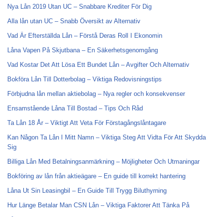
Nya Lån 2019 Utan UC – Snabbare Krediter För Dig
Alla lån utan UC – Snabb Översikt av Alternativ
Vad Är Efterställda Lån – Förstå Deras Roll I Ekonomin
Låna Vapen På Skjutbana – En Säkerhetsgenomgång
Vad Kostar Det Att Lösa Ett Bundet Lån – Avgifter Och Alternativ
Bokföra Lån Till Dotterbolag – Viktiga Redovisningstips
Förbjudna lån mellan aktiebolag – Nya regler och konsekvenser
Ensamstående Låna Till Bostad – Tips Och Råd
Ta Lån 18 År – Viktigt Att Veta För Förstagångslåntagare
Kan Någon Ta Lån I Mitt Namn – Viktiga Steg Att Vidta För Att Skydda
Sig
Billiga Lån Med Betalningsanmärkning – Möjligheter Och Utmaningar
Bokföring av lån från aktieägare – En guide till korrekt hantering
Låna Ut Sin Leasingbil – En Guide Till Trygg Biluthyrning
Hur Länge Betalar Man CSN Lån – Viktiga Faktorer Att Tänka På