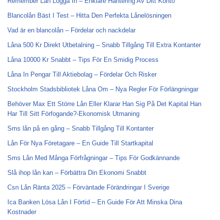
Remember Lån Logga In – Enklare Hantering Av Ditt Konto
Blancolån Bäst I Test – Hitta Den Perfekta Lånelösningen
Vad är en blancolån – Fördelar och nackdelar
Låna 500 Kr Direkt Utbetalning – Snabb Tillgång Till Extra Kontanter
Låna 10000 Kr Snabbt – Tips För En Smidig Process
Låna In Pengar Till Aktiebolag – Fördelar Och Risker
Stockholm Stadsbibliotek Låna Om – Nya Regler För Förlängningar
Behöver Max Ett Större Lån Eller Klarar Han Sig På Det Kapital Han
Har Till Sitt Förfogande?-Ekonomisk Utmaning
Sms lån på en gång – Snabb Tillgång Till Kontanter
Lån För Nya Företagare – En Guide Till Startkapital
Sms Lån Med Många Förfrågningar – Tips För Godkännande
Slå ihop lån kan – Förbättra Din Ekonomi Snabbt
Csn Lån Ränta 2025 – Förväntade Förändringar I Sverige
Ica Banken Lösa Lån I Förtid – En Guide För Att Minska Dina
Kostnader