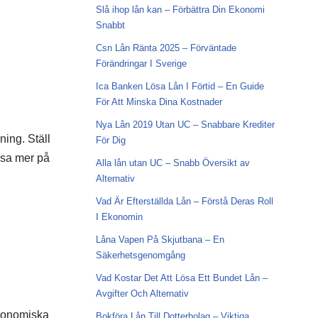
Slå ihop lån kan – Förbättra Din Ekonomi
Snabbt
Csn Lån Ränta 2025 – Förväntade
Förändringar I Sverige
Ica Banken Lösa Lån I Förtid – En Guide
För Att Minska Dina Kostnader
Nya Lån 2019 Utan UC – Snabbare Krediter
ning. Ställ
För Dig
läsa mer på
Alla lån utan UC – Snabb Översikt av
Alternativ
Vad Är Efterställda Lån – Förstå Deras Roll
I Ekonomin
Låna Vapen På Skjutbana – En
Säkerhetsgenomgång
Vad Kostar Det Att Lösa Ett Bundet Lån –
Avgifter Och Alternativ
ekonomiska
Bokföra Lån Till Dotterbolag – Viktiga