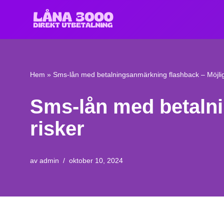
Hoppa
till
innehåll
Hem
»
Sms-lån med betalningsanmärkning flashback – Möjlig
Sms-lån med betalni
risker
av
admin
oktober 10, 2024