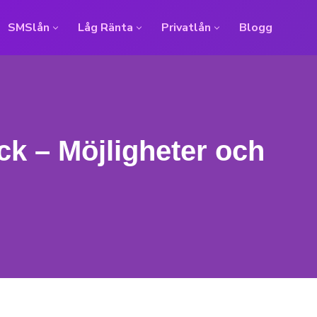
SMSlån
Låg Ränta
Privatlån
Blogg
k – Möjligheter och