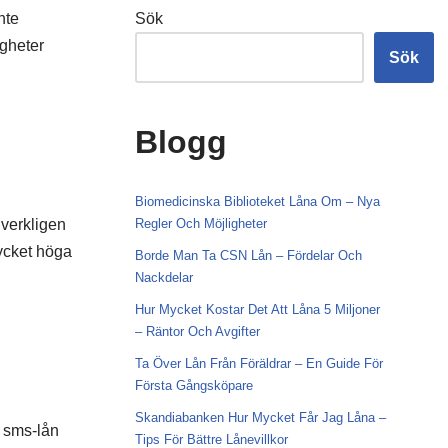
nte
Sök
igheter
Sök
Blogg
Biomedicinska Biblioteket Låna Om – Nya
 verkligen
Regler Och Möjligheter
ycket höga
Borde Man Ta CSN Lån – Fördelar Och
Nackdelar
Hur Mycket Kostar Det Att Låna 5 Miljoner
– Räntor Och Avgifter
Ta Över Lån Från Föräldrar – En Guide För
Första Gångsköpare
Skandiabanken Hur Mycket Får Jag Låna –
t sms-lån
Tips För Bättre Lånevillkor