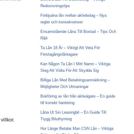
Redovisningstips
Förbjudna lån mellan aktiebolag – Nya
regler och konsekvenser
Ensamstående Låna Till Bostad – Tips Och
Råd
Ta Lån 18 År – Viktigt Att Veta För
Förstagångslåntagare
Kan Någon Ta Lån I Mitt Namn – Viktiga
Steg Att Vidta För Att Skydda Sig
Billiga Lån Med Betalningsanmärkning –
Möjligheter Och Utmaningar
Bokföring av lån från aktieägare – En guide
till korrekt hantering
Låna Ut Sin Leasingbil – En Guide Till
Trygg Biluthyrning
illkor.
Hur Länge Betalar Man CSN Lån – Viktiga