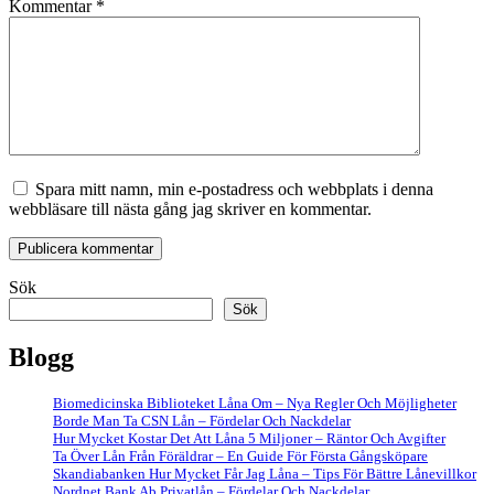
Kommentar
*
Spara mitt namn, min e-postadress och webbplats i denna
webbläsare till nästa gång jag skriver en kommentar.
Sök
Sök
Blogg
Biomedicinska Biblioteket Låna Om – Nya Regler Och Möjligheter
Borde Man Ta CSN Lån – Fördelar Och Nackdelar
Hur Mycket Kostar Det Att Låna 5 Miljoner – Räntor Och Avgifter
Ta Över Lån Från Föräldrar – En Guide För Första Gångsköpare
Skandiabanken Hur Mycket Får Jag Låna – Tips För Bättre Lånevillkor
Nordnet Bank Ab Privatlån – Fördelar Och Nackdelar