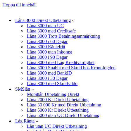
Hoppa till innehåll
Låna 3000 Direkt Utbetalning
Låna 3000 utan UC
Låna 3000 med Creditsafe
Låna 3000 Trots Betalningsanmärkning
Låna 3000 i 60 Dagar
Låna 3000 Räntefritt
Låna 3000 utan Inkomst
Låna 3000 i 90 Dagar
Låna 3000 med Låg Kreditvärdighet
Låna 3000 Snabbt med Skuld hos Kronofogden
Låna 3000 med BankID
Låna 3000 i 30 Dagar
Låna 3000 med Skuldsaldo
SMSlån
Mobillån Utbetalning Direkt
Låna 2000 Kr Direkt Utbetalning
Låna 30 000 Kr med Direkt Utbetalning
Låna 5000 Kr Direkt Utbetalning
Låna 5000 utan UC Direkt Utbetalning
Låg Ränta
Lån utan UC Direkt Utbetalning