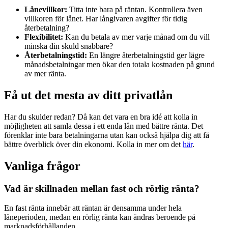
Lånevillkor:
Titta inte bara på räntan. Kontrollera även
villkoren för lånet. Har långivaren avgifter för tidig
återbetalning?
Flexibilitet:
Kan du betala av mer varje månad om du vill
minska din skuld snabbare?
Återbetalningstid:
En längre återbetalningstid ger lägre
månadsbetalningar men ökar den totala kostnaden på grund
av mer ränta.
Få ut det mesta av ditt privatlån
Har du skulder redan? Då kan det vara en bra idé att kolla in
möjligheten att samla dessa i ett enda lån med bättre ränta. Det
förenklar inte bara betalningarna utan kan också hjälpa dig att få
bättre överblick över din ekonomi. Kolla in mer om det
här
.
Vanliga frågor
Vad är skillnaden mellan fast och rörlig ränta?
En fast ränta innebär att räntan är densamma under hela
låneperioden, medan en rörlig ränta kan ändras beroende på
marknadsförhållanden.