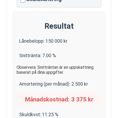
Resultat
Lånebelopp:
150 000
kr
Snittränta:
7.00
%
Observera: Snitträntan är en uppskattning
baserat på dina uppgifter.
Amortering (per månad):
2 500
kr
Månadskostnad:
3 375
kr
Skuldkvot:
11.25
%