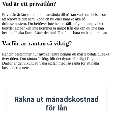
Vad är ett privatlån?
Privatlån är lån som du kan använda till nästan vad som helst, som
att renovera ditt hem, köpa en bil eller kanske åka på
drömsemestern. Du behöver inte heller ställa något i pant, vilket
betyder att banken inte kommer ta något från dig om du inte kan
betala tillbaka lånet. Låter det bra? Det finns bara en hake – räntan.
Varför är räntan så viktig?
Räntan bestämmer hur mycket extra pengar du måste betala tillbaka
över tiden. Om räntan är hög, blir det dyrare för dig i längden.
Därför är det viktigt att välja ett lån med låg ränta för att hålla
kostnaderna nere.
Räkna ut månadskostnad
för lån