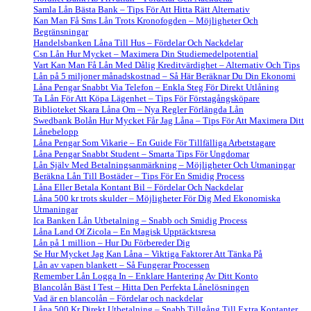
Samla Lån Bästa Bank – Tips För Att Hitta Rätt Alternativ
Kan Man Få Sms Lån Trots Kronofogden – Möjligheter Och
Begränsningar
Handelsbanken Låna Till Hus – Fördelar Och Nackdelar
Csn Lån Hur Mycket – Maximera Din Studiemedelpotential
Vart Kan Man Få Lån Med Dålig Kreditvärdighet – Alternativ Och Tips
Lån på 5 miljoner månadskostnad – Så Här Beräknar Du Din Ekonomi
Låna Pengar Snabbt Via Telefon – Enkla Steg För Direkt Utlåning
Ta Lån För Att Köpa Lägenhet – Tips För Förstagångsköpare
Biblioteket Skara Låna Om – Nya Regler Förlängda Lån
Swedbank Bolån Hur Mycket Får Jag Låna – Tips För Att Maximera Ditt
Lånebelopp
Låna Pengar Som Vikarie – En Guide För Tillfälliga Arbetstagare
Låna Pengar Snabbt Student – Smarta Tips För Ungdomar
Lån Själv Med Betalningsanmärkning – Möjligheter Och Utmaningar
Beräkna Lån Till Bostäder – Tips För En Smidig Process
Låna Eller Betala Kontant Bil – Fördelar Och Nackdelar
Låna 500 kr trots skulder – Möjligheter För Dig Med Ekonomiska
Utmaningar
Ica Banken Lån Utbetalning – Snabb och Smidig Process
Låna Land Of Zicola – En Magisk Upptäcktsresa
Lån på 1 million – Hur Du Förbereder Dig
Se Hur Mycket Jag Kan Låna – Viktiga Faktorer Att Tänka På
Lån av vapen blankett – Så Fungerar Processen
Remember Lån Logga In – Enklare Hantering Av Ditt Konto
Blancolån Bäst I Test – Hitta Den Perfekta Lånelösningen
Vad är en blancolån – Fördelar och nackdelar
Låna 500 Kr Direkt Utbetalning – Snabb Tillgång Till Extra Kontanter