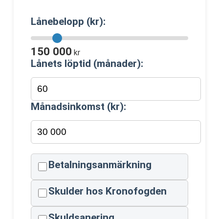
Lånebelopp (kr):
150 000
kr
Lånets löptid (månader):
Månadsinkomst (kr):
Betalningsanmärkning
Skulder hos Kronofogden
Skuldsanering