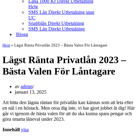
Låna 1000 Kr Direkt Utbetalning
Helg
SMS Lån Direkt Utbetalning utan
UC
Snabblån Direkt Utbetalning
SMS Lån Direkt Utbetalning
Blogg
Hem
»
Lägst Ränta Privatlån 2023 – Bästa Valen För Låntagare
Lägst Ränta Privatlån 2023 –
Bästa Valen För Låntagare
av
admin
januari 13, 2025
Att hitta den lägsta räntan för privatlån kan kännas som att leta efter
en nål i en höstack. Men oroa dig inte, vi har gjort jobbet åt dig! Här
går vi igenom de bästa valen för att du ska kunna spara pengar och
göra smarta låneval under 2023.
Innehåll
visa