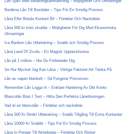
Lån Själv Med Betalningsanmärkning – Möjligheter Och Utmaningar
Beräkna Lån Till Bostäder – Tips För En Smidig Process
Låna Eller Betala Kontant Bil – Fördelar Och Nackdelar
Låna 500 kr trots skulder – Möjligheter För Dig Med Ekonomiska
Utmaningar
Ica Banken Lån Utbetalning – Snabb och Smidig Process
Låna Land Of Zicola – En Magisk Upptäcktsresa
Lån på 1 million – Hur Du Förbereder Dig
Se Hur Mycket Jag Kan Låna – Viktiga Faktorer Att Tänka På
Lån av vapen blankett – Så Fungerar Processen
Remember Lån Logga In – Enklare Hantering Av Ditt Konto
Blancolån Bäst I Test – Hitta Den Perfekta Lånelösningen
Vad är en blancolån – Fördelar och nackdelar
Låna 500 Kr Direkt Utbetalning – Snabb Tillgång Till Extra Kontanter
Låna 10000 Kr Snabbt – Tips För En Smidig Process
Låna In Pengar Till Aktiebolag – Fördelar Och Risker