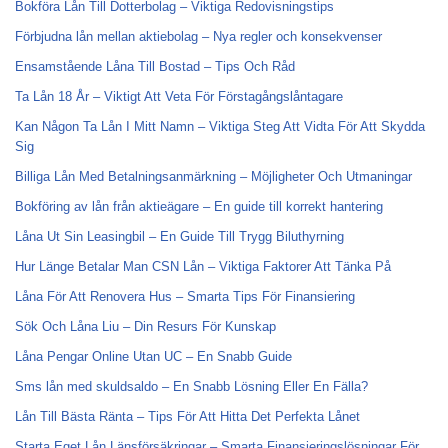
Bokföra Lån Till Dotterbolag – Viktiga Redovisningstips
Förbjudna lån mellan aktiebolag – Nya regler och konsekvenser
Ensamstående Låna Till Bostad – Tips Och Råd
Ta Lån 18 År – Viktigt Att Veta För Förstagångslåntagare
Kan Någon Ta Lån I Mitt Namn – Viktiga Steg Att Vidta För Att Skydda
Sig
Billiga Lån Med Betalningsanmärkning – Möjligheter Och Utmaningar
Bokföring av lån från aktieägare – En guide till korrekt hantering
Låna Ut Sin Leasingbil – En Guide Till Trygg Biluthyrning
Hur Länge Betalar Man CSN Lån – Viktiga Faktorer Att Tänka På
Låna För Att Renovera Hus – Smarta Tips För Finansiering
Sök Och Låna Liu – Din Resurs För Kunskap
Låna Pengar Online Utan UC – En Snabb Guide
Sms lån med skuldsaldo – En Snabb Lösning Eller En Fälla?
Lån Till Bästa Ränta – Tips För Att Hitta Det Perfekta Lånet
Starta Eget Lån Länsförsäkringar – Smarta Finansieringslösningar För