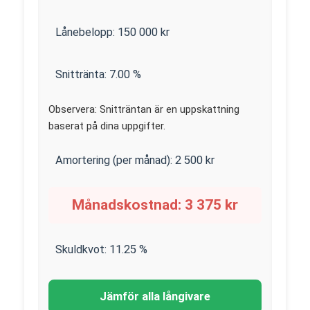
Lånebelopp:
150 000
kr
Snittränta:
7.00
%
Observera: Snitträntan är en uppskattning
baserat på dina uppgifter.
Amortering (per månad):
2 500
kr
Månadskostnad:
3 375
kr
Skuldkvot:
11.25
%
Jämför alla långivare