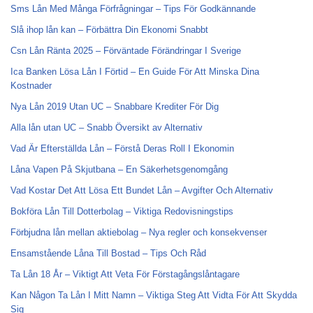
Sms Lån Med Många Förfrågningar – Tips För Godkännande
Slå ihop lån kan – Förbättra Din Ekonomi Snabbt
Csn Lån Ränta 2025 – Förväntade Förändringar I Sverige
Ica Banken Lösa Lån I Förtid – En Guide För Att Minska Dina
Kostnader
Nya Lån 2019 Utan UC – Snabbare Krediter För Dig
Alla lån utan UC – Snabb Översikt av Alternativ
Vad Är Efterställda Lån – Förstå Deras Roll I Ekonomin
Låna Vapen På Skjutbana – En Säkerhetsgenomgång
Vad Kostar Det Att Lösa Ett Bundet Lån – Avgifter Och Alternativ
Bokföra Lån Till Dotterbolag – Viktiga Redovisningstips
Förbjudna lån mellan aktiebolag – Nya regler och konsekvenser
Ensamstående Låna Till Bostad – Tips Och Råd
Ta Lån 18 År – Viktigt Att Veta För Förstagångslåntagare
Kan Någon Ta Lån I Mitt Namn – Viktiga Steg Att Vidta För Att Skydda
Sig